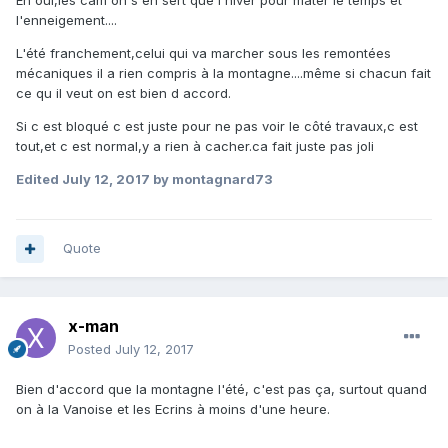
Eh oui,les cam on s'en sert que l'hiver pour mater le temps et
l'enneigement....
L'été franchement,celui qui va marcher sous les remontées
mécaniques il a rien compris à la montagne....même si chacun fait
ce qu il veut on est bien d accord.
Si c est bloqué c est juste pour ne pas voir le côté travaux,c est
tout,et c est normal,y a rien à cacher.ca fait juste pas joli
Edited
July 12, 2017
by montagnard73
Quote
x-man
Posted
July 12, 2017
Bien d'accord que la montagne l'été, c'est pas ça, surtout quand
on à la Vanoise et les Ecrins à moins d'une heure.