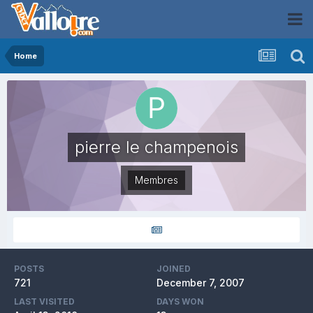
Home
pierre le champenois
Membres
POSTS
JOINED
721
December 7, 2007
LAST VISITED
DAYS WON