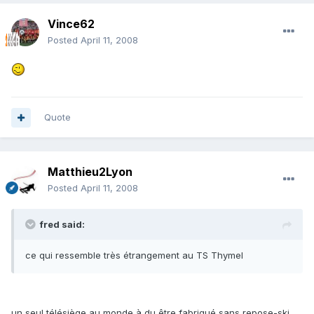
Vince62
Posted
April 11, 2008
Quote
Matthieu2Lyon
Posted
April 11, 2008
fred said:
ce qui ressemble très étrangement au TS Thymel
un seul télésiège au monde à du être fabriqué sans repose-ski,