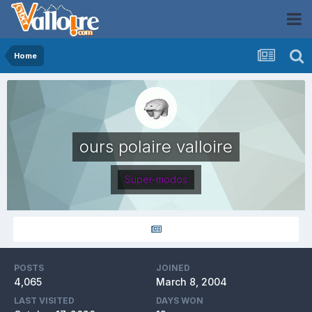
Home
ours polaire valloire
Super-modos
POSTS
JOINED
4,065
March 8, 2004
LAST VISITED
DAYS WON