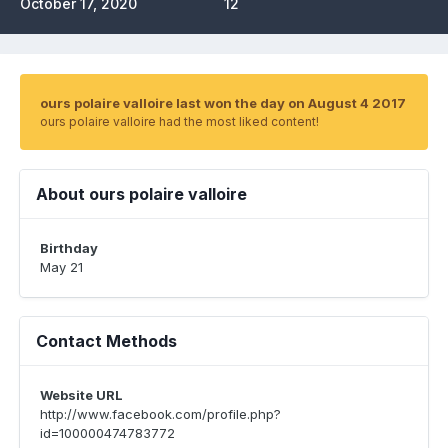
October 17, 2020
12
ours polaire valloire last won the day on August 4 2017
ours polaire valloire had the most liked content!
About ours polaire valloire
Birthday
May 21
Contact Methods
Website URL
http://www.facebook.com/profile.php?
id=100000474783772