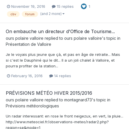
November 19, 2016
15 replies
1
(and 2 more)
cbv
forum
On embauche un directeur d'Office de Tourisme...
ours polaire valloire
replied to
ours polaire valloire
's topic in
Présentation de Valloire
Je le voyais plus jeune que çà, et pas en âge de retraite... Mais
si c'est le Dauphiné qui le dit... Il a un joli chalet à Valloire, et
pourra profiter de la station...
February 16, 2016
14 replies
PRÉVISIONS MÉTÉO HIVER 2015/2016
ours polaire valloire
replied to
montagnard73
's topic in
Prévisions météorologiques
Un radar interessant: en rose le front neigezux, en vert, la pluie...
http://www.meteociel.fr/observations-meteo/radar2.php?
region=se&mode=1