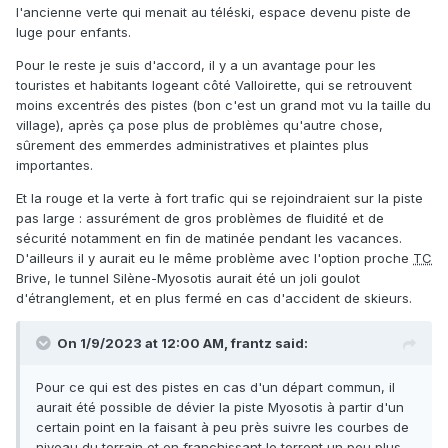
pour les pistes, une remontée mécanique plus longue à
l'ancienne verte qui menait au téléski, espace devenu piste de
construire, une arrivée des pistes contraintes et enfin un
luge pour enfants.
plus grand impact visuel.
Pour le reste je suis d'accord, il y a un avantage pour les
touristes et habitants logeant côté Valloirette, qui se retrouvent
moins excentrés des pistes (bon c'est un grand mot vu la taille du
village), après ça pose plus de problèmes qu'autre chose,
sûrement des emmerdes administratives et plaintes plus
importantes.
Et la rouge et la verte à fort trafic qui se rejoindraient sur la piste
pas large
: assurément de gros problèmes de fluidité et de
sécurité notamment en fin de matinée pendant les vacances.
D'ailleurs il y aurait eu le même problème avec l'option proche
TC
Brive, le tunnel Silène-Myosotis aurait été un joli goulot
d'étranglement, et en plus fermé en cas d'accident de skieurs.
On 1/9/2023 at 12:00 AM,
frantz
said:
Pour ce qui est des pistes en cas d'un départ commun, il
aurait été possible de dévier la piste Myosotis à partir d'un
certain point en la faisant à peu près suivre les courbes de
niveau du terrain et en franchissant le torrent un peu plus