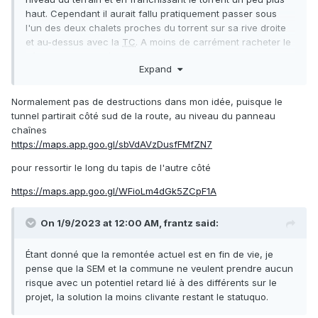
haut. Cependant il aurait fallu pratiquement passer sous
l'un des deux chalets proches du torrent sur sa rive droite
et au-dessus avec la
TC
. A moins de carrément racheter le
bâtiment pour le déconstruire et faire passer pistes et
Expand
remontée mécanique.
Normalement pas de destructions dans mon idée, puisque le
tunnel partirait côté sud de la route, au niveau du panneau
chaînes
https://maps.app.goo.gl/sbVdAVzDusfFMfZN7
pour ressortir le long du tapis de l'autre côté
https://maps.app.goo.gl/WFioLm4dGk5ZCpF1A
On 1/9/2023 at 12:00 AM,
frantz
said:
Étant donné que la remontée actuel est en fin de vie, je
pense que la SEM et la commune ne veulent prendre aucun
risque avec un potentiel retard lié à des différents sur le
projet, la solution la moins clivante restant le statuquo.