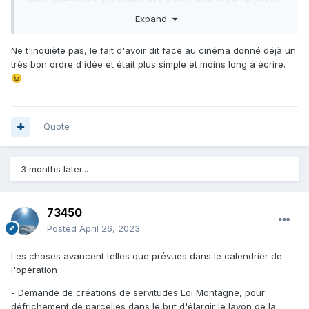
retrouvent moins excentrés des pistes (bon c'est un grand
mot vu la taille du village), après ça pose plus de problèmes
Expand
qu'autre chose, sûrement des emmerdes administratives et
plaintes plus importantes.
Ne t'inquiète pas, le fait d'avoir dit face au cinéma donné déjà un
très bon ordre d'idée et était plus simple et moins long à écrire.
Et la rouge et la verte à fort trafic qui se rejoindraient sur la
😉
piste pas large
: assurément de gros problèmes de fluidité
et de sécurité notamment en fin de matinée pendant les
vacances. D'ailleurs il y aurait eu le même problème avec
l'option proche
TC
Brive, le tunnel Silène-Myosotis aurait
Quote
été un joli goulot d'étranglement, et en plus fermé en cas
d'accident de skieurs.
3 months later...
73450
Posted
April 26, 2023
Les choses avancent telles que prévues dans le calendrier de
l'opération
:
- Demande de créations de servitudes Loi Montagne, pour
défrichement de parcelles dans le but d'élargir le layon de la