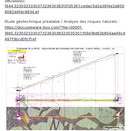
file=00001-
1644.3230323330373236303831313539.1.cedac5d2a3914e2a859
8082d4fdc8834.ef
Etude géotechnique préalable / Analyse des risques naturels
:
https://docuvieware-box.com/?file=00001-
1665.3230323330373236303832303530.1.f09e18d62b854aa49cd
497f3bcd0fcf1.ef