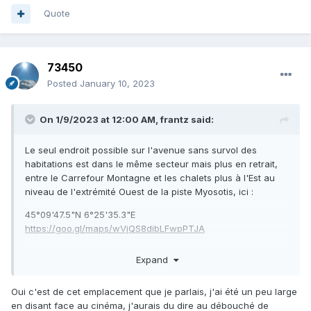
Quote
73450
Posted
January 10, 2023
On 1/9/2023 at 12:00 AM,
frantz
said:
Le seul endroit possible sur l'avenue sans survol des
habitations est dans le même secteur mais plus en retrait,
entre le Carrefour Montagne et les chalets plus à l'Est au
niveau de l'extrémité Ouest de la piste Myosotis, ici
:
45°09'47.5"N 6°25'35.3"E
https://goo.gl/maps/wVjQS8dibLFwpPTJA
Cela correspond dans les grandes lignes à ce que tu disais
Expand
plus haut ; proche du cinéma.
Mais à part pour la desserte via les navettes SkiBus, cet
Oui c'est de cet emplacement que je parlais, j'ai été un peu large
emplacement n'est pas intéressant avec moins de dénivelé
en disant face au cinéma, j'aurais du dire au débouché de