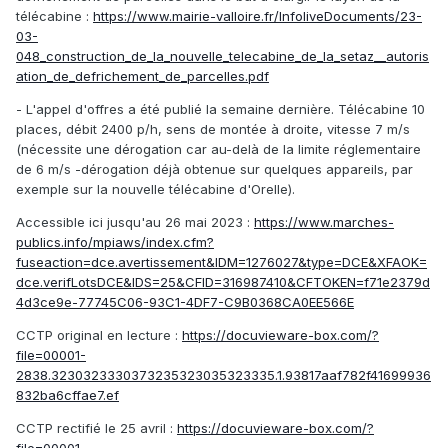
télécabine
:
https://www.mairie-valloire.fr/InfoliveDocuments/23-
03-
048_construction_de_la_nouvelle_telecabine_de_la_setaz__autoris
ation_de_defrichement_de_parcelles.pdf
- L'appel d'offres a été publié la semaine dernière. Télécabine 10
places, débit 2400 p/h, sens de montée à droite, vitesse 7 m/s
(nécessite une dérogation car au-delà de la limite réglementaire
de 6 m/s -dérogation déjà obtenue sur quelques appareils, par
exemple sur la nouvelle télécabine d'Orelle).
Accessible ici
jusqu'au 26 mai 2023 :
https://www.marches-
publics.info/mpiaws/index.cfm?
fuseaction=dce.avertissement&IDM=1276027&type=DCE&XFAOK=
dce.verifLotsDCE&IDS=25&CFID=316987410&CFTOKEN=f71e2379d
4d3ce9e-77745C06-93C1-4DF7-C9B0368CA0EE566E
CCTP original en lecture
:
https://docuvieware-box.com/?
file=00001-
2838.3230323330373235323035323335.1.93817aaf782f41699936
832ba6cffae7.ef
CCTP rectifié le 25 avril
:
https://docuvieware-box.com/?