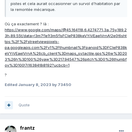
pistes et cela aurait occasionner un survol d'habitation par
la remontée mécanique.
Où ça exactement ? là
:
https://www.google.com/maps/@45.164118,6.4274771,3a,75y,189.2
3h,89.55t/data=!3m7!1e1!3m5!1sFCIeP838keVYiVEaeIVrnA!2e0!6sht
tps:%2F%2Fstreetviewpixels-
pa.googleapis.com%2Fv1%2Fthumbnail%3Fpanoid%3DFCIeP838k
eVYiVEaeIVrnA%26cb_client%3Dmaps_sv.tactile.gps%26w%3D20
3%26h%3D100%26yaw%3D217.94547%26pitch%3D0%26thumbf
ov%3D100!7i16384!8i8192?ucbcb=1
?
Edited
January 8, 2023
by 73450
Quote
frantz