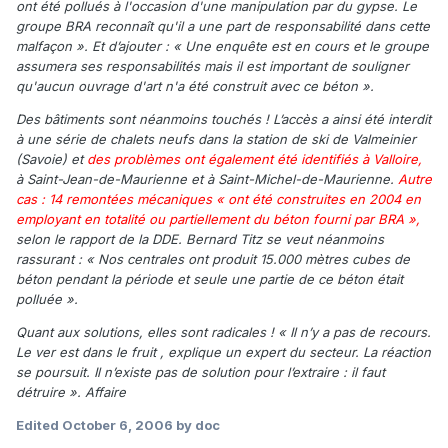
ont été pollués à l'occasion d'une manipulation par du gypse. Le
groupe BRA reconnaît qu'il a une part de responsabilité dans cette
malfaçon ». Et d’ajouter : « Une enquête est en cours et le groupe
assumera ses responsabilités mais il est important de souligner
qu'aucun ouvrage d'art n'a été construit avec ce béton ».
Des bâtiments sont néanmoins touchés ! L’accès a ainsi été interdit
à une série de chalets neufs dans la station de ski de Valmeinier
(Savoie) et
des problèmes ont également été identifiés à Valloire,
à Saint-Jean-de-Maurienne et à Saint-Michel-de-Maurienne.
Autre
cas : 14 remontées mécaniques « ont été construites en 2004 en
employant en totalité ou partiellement du béton fourni par BRA »,
selon le rapport de la DDE. Bernard Titz se veut néanmoins
rassurant : « Nos centrales ont produit 15.000 mètres cubes de
béton pendant la période et seule une partie de ce béton était
polluée ».
Quant aux solutions, elles sont radicales ! « Il n’y a pas de recours.
Le ver est dans le fruit , explique un expert du secteur. La réaction
se poursuit. Il n’existe pas de solution pour l’extraire : il faut
détruire ». Affaire
Edited
October 6, 2006
by doc