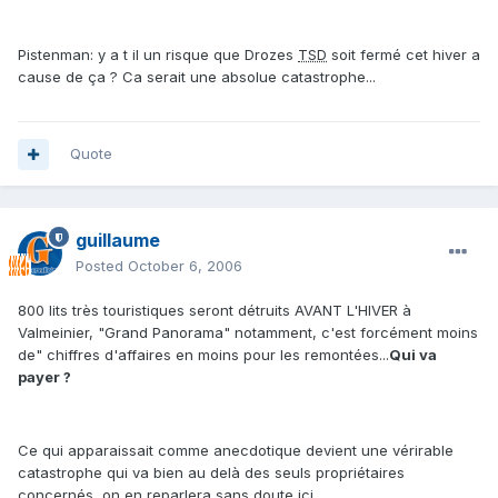
Pistenman: y a t il un risque que Drozes
TSD
soit fermé cet hiver a
cause de ça ? Ca serait une absolue catastrophe...
Quote
guillaume
Posted
October 6, 2006
800 lits très touristiques seront détruits AVANT L'HIVER à
Valmeinier, "Grand Panorama" notamment, c'est forcément moins
de" chiffres d'affaires en moins pour les remontées...
Qui va
payer ?
Ce qui apparaissait comme anecdotique devient une vérirable
catastrophe qui va bien au delà des seuls propriétaires
concernés, on en reparlera sans doute ici.