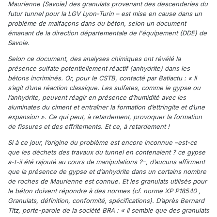
Maurienne (Savoie) des granulats provenant des descenderies du
futur tunnel pour la LGV Lyon-Turin – est mise en cause dans un
problème de malfaçons dans du béton, selon un document
émanant de la direction départementale de l'équipement (DDE) de
Savoie.
Selon ce document, des analyses chimiques ont révélé la
présence sulfate potentiellement réactif (anhydrite) dans les
bétons incriminés. Or, pour le CSTB, contacté par Batiactu : « Il
s’agit d’une réaction classique. Les sulfates, comme le gypse ou
l’anhydrite, peuvent réagir en présence d’humidité avec les
aluminates du ciment et entraîner la formation d’ettringite et d’une
expansion ». Ce qui peut, à retardement, provoquer la formation
de fissures et des effritements. Et ce, à retardement !
Si à ce jour, l’origine du problème est encore inconnue –est-ce
que les déchets des travaux du tunnel en contenaient ? ce gypse
a-t-il été rajouté au cours de manipulations ?–, d’aucuns affirment
que la présence de gypse et d’anhydrite dans un certains nombre
de roches de Maurienne est connue. Et les granulats utilisés pour
le béton doivent répondre à des normes (cf. norme XP P18540 ,
Granulats, définition, conformité, spécifications). D’après Bernard
Titz, porte-parole de la société BRA : « Il semble que des granulats