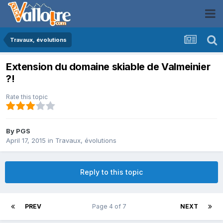
Travaux, évolutions
Extension du domaine skiable de Valmeinier
?!
Rate this topic
By
PGS
April 17, 2015
in
Travaux, évolutions
Reply to this topic
PREV
Page 4 of 7
NEXT