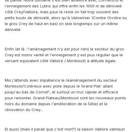
se passe. Notre domaine s'est bien amélioré avec Cornafond et
l'enneigement des Lutins qui offre enfin les 1000 m de dénivelé
côté Crey/Valloire, mais pour le reste on fait trop souvent des
petits bouts de dénivelé, alors qu'à Valmeinier (Combe Orcière ou
le gros Crey de haut en bas) on skie longtemps sur un même
dénivelé.
Enfin (et là : l'aménagement n'y est pour rien) le secteur du gros
Crey est moins venté et l'enneigement y est plus régulier que le
versant equivalent côté Valloire ( Montissot) à altitude égale.
Moi j'attends avec impatience le réaménagement du secteur
Montissot/Colérieux avec piste depuis le Grand Plat' allant
jusqu'au bas de Cornaf', et surtout un truc rapide et efficace
pour remonter. Grand Plateau/Montissot sont les nouveaux points
noirs du domaine depuis l'amélioration de la Sétaz et la
rénovation du Crey...
Et aussi (mais il parait que c'est mort?) la liaison Valloire valmeuh