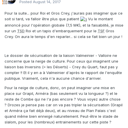
Posted
August 14, 2017
Pour la suite... pour Roi et Gros Crey, j'aurais pas imaginer que ce
soit si tard, va falloir être plus que patient
Vu le montant
annoncé pour l'opération globale (7,5 M€), et la faisabilité, je mise
sur un
TSD
Roi et un tapis d'embarquement pour le
TSF
Gros
Crey. On aura le temps d'en reparler... si cela se fait bien un jour !
Le dossier de sécurisation de la liaison Valmeinier - Valloire ne
concerne que la neige de culture. Pour ceux qui imaginent une
liaison bas Inversins (= les Déserts) - Crey du Quart, faut pas y
compter !! Et il y en a à Valmeinier d'après le rapport de l'enquête
publique. Vraiment, cela n'a aucune chance d'arriver.
Pour la neige de culture, donc, on peut imaginer une mise en
place sur Grapil, Arméra (bas seulement vu la longueur ?) et le
reste de Combe qui ne l'a pas encore ? Vous voyez autre chose
? Drozes je pense pas car on va pas tripler la sécurisation (Grapil
et Arméra ça fait déjà deux), et au niveau de Plan Palais c'est
quand même bien enneigé naturellement. Peut-être le stade de
slalom, pour les (nombreux) entrainements sur cette piste ?