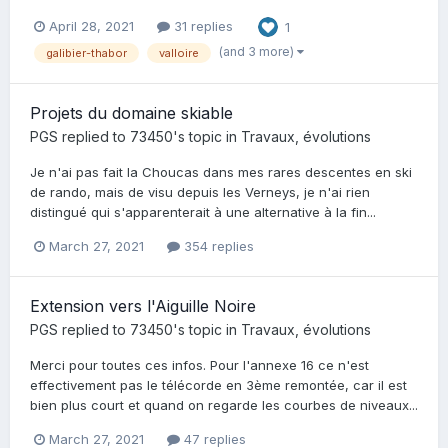
April 28, 2021
31 replies
1
(and 3 more)
galibier-thabor
valloire
Projets du domaine skiable
PGS
replied to
73450
's topic in
Travaux, évolutions
Je n'ai pas fait la Choucas dans mes rares descentes en ski
de rando, mais de visu depuis les Verneys, je n'ai rien
distingué qui s'apparenterait à une alternative à la fin...
March 27, 2021
354 replies
Extension vers l'Aiguille Noire
PGS
replied to
73450
's topic in
Travaux, évolutions
Merci pour toutes ces infos. Pour l'annexe 16 ce n'est
effectivement pas le télécorde en 3ème remontée, car il est
bien plus court et quand on regarde les courbes de niveaux...
March 27, 2021
47 replies