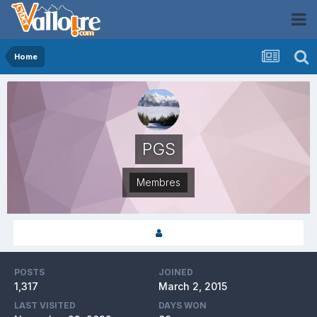
Home
PGS
Membres
POSTS
JOINED
1,317
March 2, 2015
LAST VISITED
DAYS WON