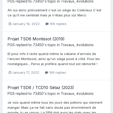
PGS
replied to
73450
's topic in
Travaux, évolutions
Ah oui donc précisément c'est un siège du Colérieux C'est
ce qu'il me semblait mais je n'étais plus sûr Merci
January 19, 2022
169 replies
Projet TSD6 Montissot (2019)
PGS
replied to
73450
's topic in
Travaux, évolutions
Et pour info il reste quand même la cabane d'arrivée de
l'ancien Montissot, ainsi qu'un siège posé à côté. Pour les
nostalgiques... Perso je préfère quand tout est démonté !
January 17, 2022
169 replies
Projet TSD6 / TCD10 Sétaz (2023)
PGS
replied to
73450
's topic in
Travaux, évolutions
Je vois quand même tous les jours des piétons qui viennent
manger. Mais ça ne fait sans doute pas énormément de
monde, tu as raison. La SEM doit avoir les stats avec les...