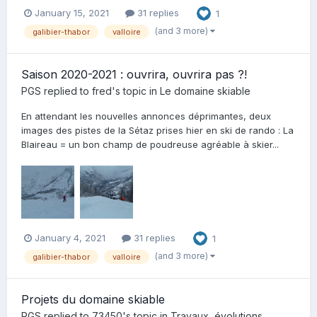
January 15, 2021
31 replies
1
(and 3 more)
galibier-thabor
valloire
Saison 2020-2021 : ouvrira, ouvrira pas ?!
PGS
replied to
fred
's topic in
Le domaine skiable
En attendant les nouvelles annonces déprimantes, deux
images des pistes de la Sétaz prises hier en ski de rando : La
Blaireau = un bon champ de poudreuse agréable à skier...
January 4, 2021
31 replies
1
(and 3 more)
galibier-thabor
valloire
Projets du domaine skiable
PGS
replied to
73450
's topic in
Travaux, évolutions