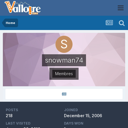
Home
snowman74
Membres
POSTS
JOINED
218
December 15, 2006
LAST VISITED
DAYS WON