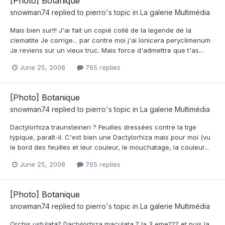
[Photo] Botanique
snowman74
replied to
pierro
's topic in
La galerie Multimédia
Mais bien sur!!! J'ai fait un copié collé de la legende de la
clematite Je corrige... par contre moi j'ai lonicera peryclimenum
Je reviens sur un vieux truc. Mais force d'admettre que t'as...
June 25, 2008
765 replies
[Photo] Botanique
snowman74
replied to
pierro
's topic in
La galerie Multimédia
Dactylorhiza traunsteineri ? Feuilles dressées contre la tige
typique, paraît-il. C'est bien une Dactylorhiza mais pour moi (vu
le bord des feuilles et leur couleur, le mouchatage, la couleur...
June 25, 2008
765 replies
[Photo] Botanique
snowman74
replied to
pierro
's topic in
La galerie Multimédia
Orchis ustulata? Dactylorhiza maculata ? la 3 eme??? et puis la