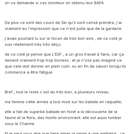
on ce demande si ces moniteur on obtenu leur BAFA
De plus ce sont des cours de Ski qu'il sont censé prendre, j'ai
vraiment eu l'impression que ce n'est juste que de la garderie
j'avais pourtant lu sur le forum de très bon avis , de ce coté je
suis réellement très très déçu
de ce coté je pense que L'ESF , a un gros travail à faire, car ça
devient vraiment trop trop bizness . et je n'ose pas imaginé ce
que cela doit donner en plein rush. ou en fin de saison lorsqu'ils
commence a être fatigué.
Bref , tout le reste c'est du trés bon, a plusieurs niveau.
ma femme cette année a tout misé sur les balade en raquette,
elle a fait de superbe ballade en foret a la découverte de la
faune et la flore, des monts environnent. elle est aussi tomber
sous le Charme
Et je peut vous dire que faire aimer la neige a une antillaise , ce