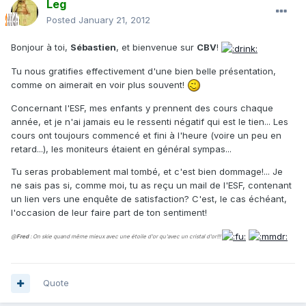
Leg
Posted
January 21, 2012
Bonjour à toi,
Sébastien
, et bienvenue sur
CBV
!
Tu nous gratifies effectivement d'une bien belle présentation,
comme on aimerait en voir plus souvent!
Concernant l'ESF, mes enfants y prennent des cours chaque
année, et je n'ai jamais eu le ressenti négatif qui est le tien... Les
cours ont toujours commencé et fini à l'heure (voire un peu en
retard...), les moniteurs étaient en général sympas...
Tu seras probablement mal tombé, et c'est bien dommage!... Je
ne sais pas si, comme moi, tu as reçu un mail de l'ESF, contenant
un lien vers une enquête de satisfaction? C'est, le cas échéant,
l'occasion de leur faire part de ton sentiment!
@
Fred
: On skie quand même mieux avec une étoile d'or qu'avec un cristal d'or!!!
Quote