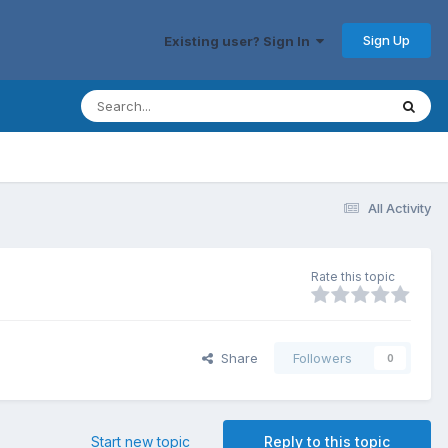
Sign Up
Existing user? Sign In
All Activity
Rate this topic
Share
Followers
0
Start new topic
Reply to this topic