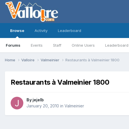
Browse
Activity
Leaderboard
Forums
Events
Staff
Online Users
Leaderboard
Home
Valloire
Valmeinier
Restaurants à Valmeinier 1800
Restaurants à Valmeinier 1800
By
jejelb
January 20, 2010
in
Valmeinier