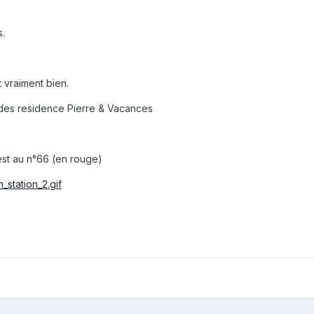
s.
t vraiment bien.
 des residence Pierre & Vacances
o est au n°66 (en rouge)
_station_2.gif