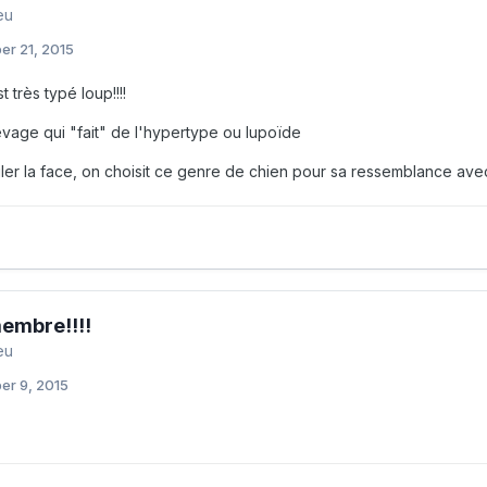
eu
er 21, 2015
t très typé loup!!!!
levage qui "fait" de l'hypertype ou lupoïde
ler la face, on choisit ce genre de chien pour sa ressemblance avec 
embre!!!!
eu
er 9, 2015