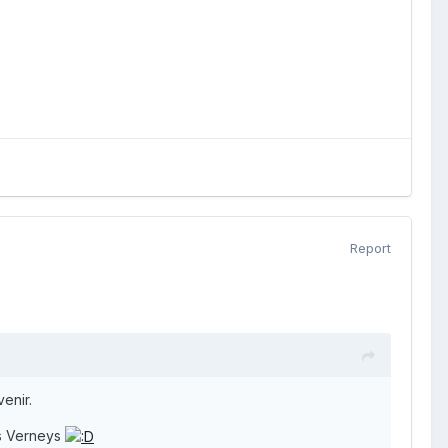
Report
venir.
es Verneys