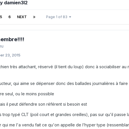
by damien3l2
5
6
NEXT
Page 1 of 83
embre!!!!
eu
er 23, 2015
hien très attachant, réservé (il tient du loup) donc à sociabiliser 
ucteur, qui aime se dépenser donc des ballades journalières à faire
tre seul, ou le moins possible
ais il peut défendre son référent si besoin est
 trop typé CLT (poil court et grandes oreilles), pas sur qu'il passe l
eur qui me l'a vendu fait ce qu'on appelle de l’hyper type (ressembl