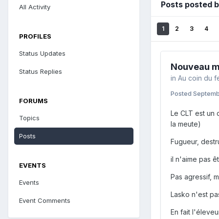
Posts posted 
All Activity
1
2
3
4
PROFILES
Status Updates
Nouveau m
Status Replies
in
Au coin du f
Posted
Septemb
FORUMS
Le CLT est un c
Topics
la meute)
Posts
Fugueur, destr
il n'aime pas ê
EVENTS
Pas
agressif, m
Events
Lasko n'est pas
Event Comments
En fait l'élev