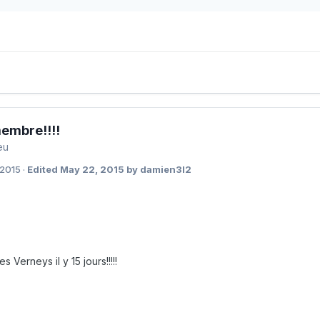
embre!!!!
eu
 2015
·
Edited
May 22, 2015
by damien3l2
es Verneys il y 15 jours!!!!!