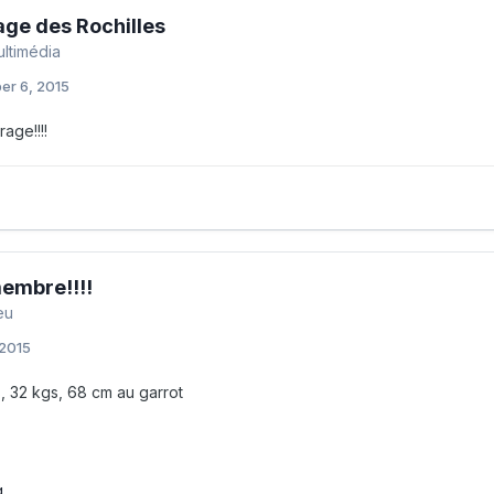
age des Rochilles
ultimédia
er 6, 2015
age!!!!
embre!!!!
eu
 2015
s, 32 kgs, 68 cm au garrot