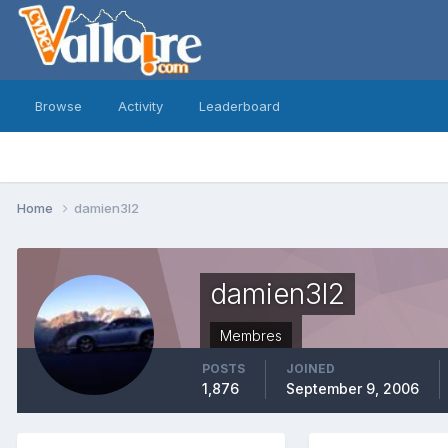
Browse
Activity
Leaderboard
Home
damien3l2
damien3l2
Membres
POSTS
JOINED
1,876
September 9, 2006