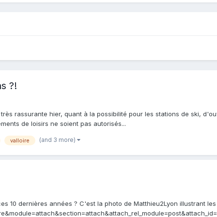
s ?!
très rassurante hier, quant à la possibilité pour les stations de ski, d
ements de loisirs ne soient pas autorisés...
(and 3 more)
valloire
V ces 10 dernières années ? C'est la photo de Matthieu2Lyon illustrant 
re&module=attach&section=attach&attach_rel_module=post&attach_id=11