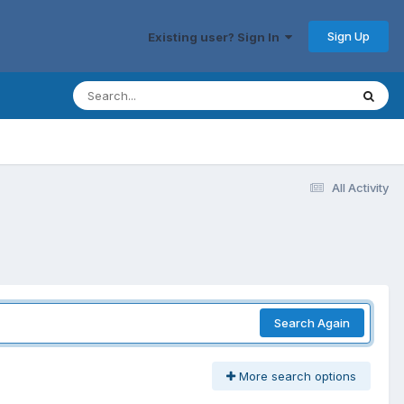
Sign Up
Existing user? Sign In
All Activity
Search Again
More search options