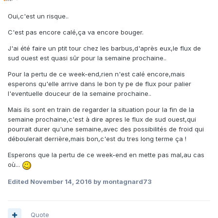
Oui,c'est un risque..
C'est pas encore calé,ça va encore bouger.
J'ai été faire un ptit tour chez les barbus,d'après eux,le flux de
sud ouest est quasi sûr pour la semaine prochaine..
Pour la pertu de ce week-end,rien n'est calé encore,mais
esperons qu'elle arrive dans le bon ty pe de flux pour palier
l'eventuelle douceur de la semaine prochaine..
Mais ils sont en train de regarder la situation pour la fin de la
semaine prochaine,c'est à dire apres le flux de sud ouest,qui
pourrait durer qu'une semaine,avec des possibilités de froid qui
déboulerait derrière,mais bon,c'est du tres long terme ça !
Esperons que la pertu de ce week-end en mette pas mal,au cas
où...
Edited
November 14, 2016
by montagnard73
Quote