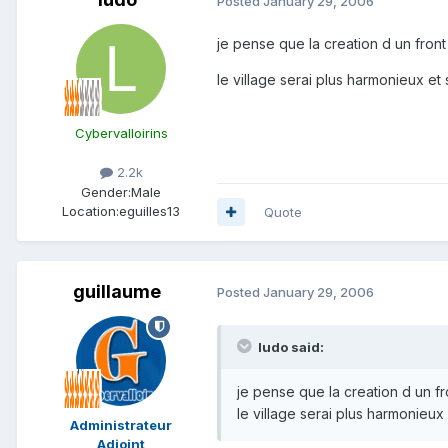
Posted
January 29, 2006
je pense que la creation d un front
le village serai plus harmonieux et 
Cybervalloirins
2.2k
Gender:
Male
Location:
eguilles13
Quote
guillaume
Posted
January 29, 2006
ludo said:
je pense que la creation d un fr
le village serai plus harmonieux 
Administrateur
Adjoint