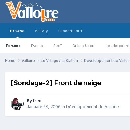
Browse
Activity
Leaderboard
Forums
Events
Staff
Online Users
Leaderboard
Home
Valloire
Le Village / la Station
Développement de Valloi
[Sondage-2] Front de neige
By
fred
January 28, 2006
in
Développement de Valloire