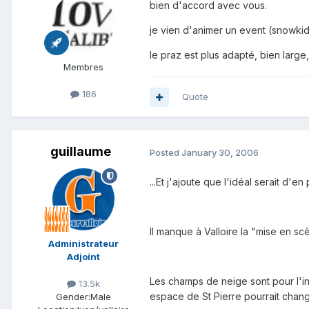
bien d'accord avec vous.
je vien d'animer un event (snowkid
le praz est plus adapté, bien large, l
Membres
186
Quote
guillaume
Posted
January 30, 2006
...Et j'ajoute que l'idéal serait d'
Il manque à Valloire la "mise en sc
Administrateur
Adjoint
Les champs de neige sont pour l'inst
13.5k
espace de St Pierre pourrait chang
Gender:
Male