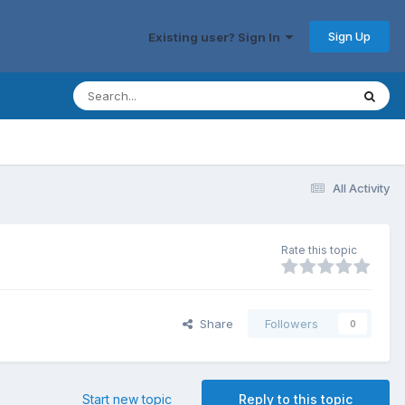
Sign Up
Existing user? Sign In
All Activity
Rate this topic
Share
Followers
0
Start new topic
Reply to this topic