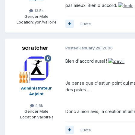
pas mieux. Bien d'accord.
13.5k
Gender:
Male
Location:
lyon/valloire
Quote
scratcher
Posted
January 29, 2006
Bien d'accord aussi !
Je pense que c'est un point qui man
Administrateur
des pistes ...
Adjoint
4.6k
Donc a mon avis, la création et am
Gender:
Male
Location:
Valloire !
Quote