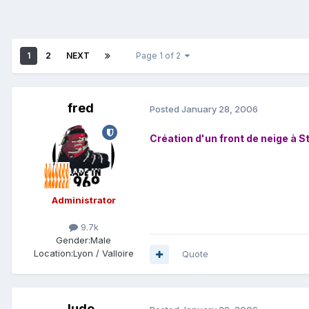
1
2
NEXT
Page 1 of 2
fred
Posted
January 28, 2006
Création d'un front de neige à S
Administrator
9.7k
Gender:
Male
Location:
Lyon / Valloire
Quote
ludo