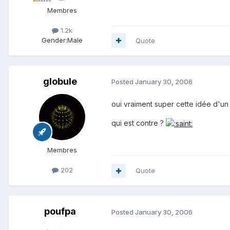
Membres
1.2k
Gender:
Male
Quote
globule
Posted
January 30, 2006
oui vraiment super cette idée d'un 
qui est contre ?
Membres
202
Quote
poufpa
Posted
January 30, 2006