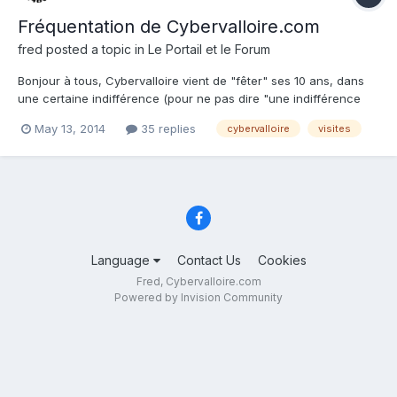
Fréquentation de Cybervalloire.com
fred
posted a topic in
Le Portail et le Forum
Bonjour à tous, Cybervalloire vient de "fêter" ses 10 ans, dans
une certaine indifférence (pour ne pas dire "une indifférence
généralisée certaine" ), mais l'objet de ce post n'est pas de
May 13, 2014
35 replies
cybervalloire
visites
s'apitoyer ni de grogner car les raisons de ce désintérêt sont
multiples et j'en suis le premier responsable....
Language
Contact Us
Cookies
Fred, Cybervalloire.com
Powered by Invision Community