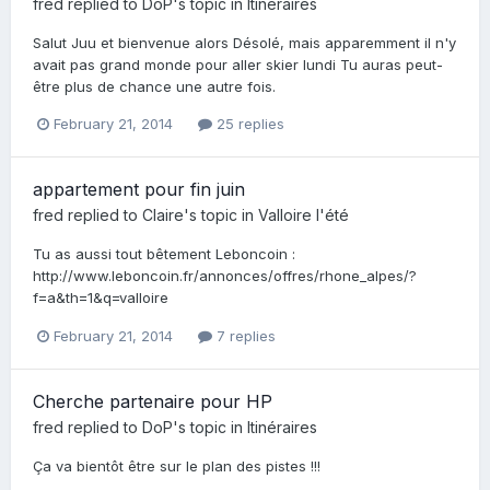
fred
replied to
DoP
's topic in
Itinéraires
Salut Juu et bienvenue alors Désolé, mais apparemment il n'y
avait pas grand monde pour aller skier lundi Tu auras peut-
être plus de chance une autre fois.
February 21, 2014
25 replies
appartement pour fin juin
fred
replied to
Claire
's topic in
Valloire l'été
Tu as aussi tout bêtement Leboncoin :
http://www.leboncoin.fr/annonces/offres/rhone_alpes/?
f=a&th=1&q=valloire
February 21, 2014
7 replies
Cherche partenaire pour HP
fred
replied to
DoP
's topic in
Itinéraires
Ça va bientôt être sur le plan des pistes !!!