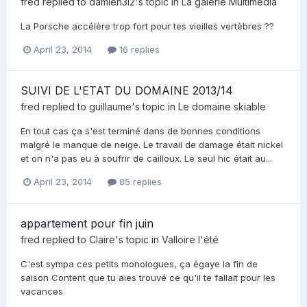
fred
replied to
damien3l2
's topic in
La galerie Multimédia
La Porsche accélère trop fort pour tes vieilles vertèbres ??
April 23, 2014
16 replies
SUIVI DE L'ETAT DU DOMAINE 2013/14
fred
replied to
guillaume
's topic in
Le domaine skiable
En tout cas ça s'est terminé dans de bonnes conditions
malgré le manque de neige. Le travail de damage était nickel
et on n'a pas eu à soufrir de cailloux. Le seul hic était au...
April 23, 2014
85 replies
appartement pour fin juin
fred
replied to
Claire
's topic in
Valloire l'été
C'est sympa ces petits monologues, ça égaye la fin de
saison Content que tu aies trouvé ce qu'il te fallait pour les
vacances