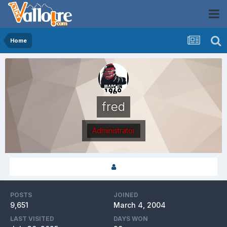
Home
fred
Administrator
POSTS
JOINED
9,651
March 4, 2004
LAST VISITED
DAYS WON