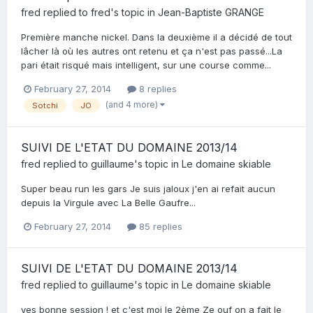
fred
replied to
fred
's topic in
Jean-Baptiste GRANGE
Première manche nickel. Dans la deuxième il a décidé de tout
lâcher là où les autres ont retenu et ça n'est pas passé...La
pari était risqué mais intelligent, sur une course comme...
February 27, 2014
8 replies
(and 4 more)
Sotchi
JO
SUIVI DE L'ETAT DU DOMAINE 2013/14
fred
replied to
guillaume
's topic in
Le domaine skiable
Super beau run les gars Je suis jaloux j'en ai refait aucun
depuis la Virgule avec La Belle Gaufre...
February 27, 2014
85 replies
SUIVI DE L'ETAT DU DOMAINE 2013/14
fred
replied to
guillaume
's topic in
Le domaine skiable
yes bonne session ! et c'est moi le 2ème Ze ouf on a fait le