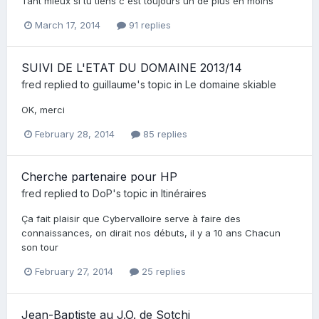
Tant mieux si tu tiens c'est toujours un de plus en moins
March 17, 2014
91 replies
SUIVI DE L'ETAT DU DOMAINE 2013/14
fred
replied to
guillaume
's topic in
Le domaine skiable
OK, merci
February 28, 2014
85 replies
Cherche partenaire pour HP
fred
replied to
DoP
's topic in
Itinéraires
Ça fait plaisir que Cybervalloire serve à faire des
connaissances, on dirait nos débuts, il y a 10 ans Chacun
son tour
February 27, 2014
25 replies
Jean-Baptiste au J.O. de Sotchi